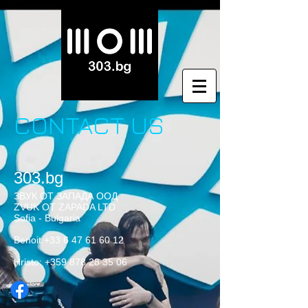
CONTACT US
303.bg
ЗВУК ОТ ЗАПАДА ООД
ZVUK OT ZAPADA LTD
Sofia - Bulgaria
Benoit:
+33 6 47 61 60 12
Hristo
:
‭+359
878 28 35 06